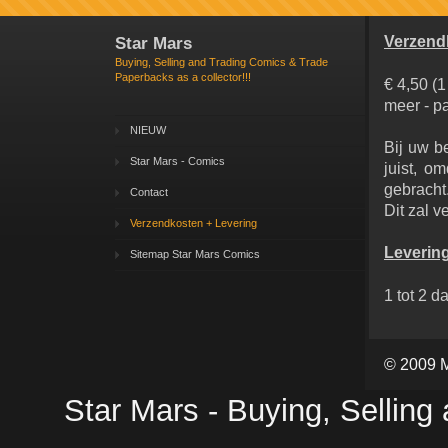
Star Mars
Verzend
Buying, Selling and Trading Comics & Trade
Paperbacks as a collector!!!
€ 4,50 (1
meer - p
NIEUW
Bij uw b
Star Mars - Comics
juist, o
gebracht
Contact
Dit zal v
Verzendkosten + Levering
Leverin
Sitemap Star Mars Comics
1 tot 2 d
© 2009 
Star Mars - Buying, Selling